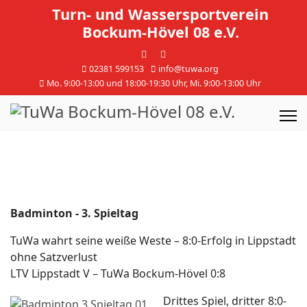
Turn- und Wassersportverein
Bockum-Hövel 08 e.V.
02381 599153
info@tuwa.org
Mo. 9:00-13:00 und 18:00-19:30 Uhr, Mi. 9:00-13:00 Uhr
Badminton - 3. Spieltag
TuWa wahrt seine weiße Weste – 8:0-Erfolg in Lippstadt
ohne Satzverlust
LTV Lippstadt V – TuWa Bockum-Hövel 0:8
Drittes Spiel, dritter 8:0-