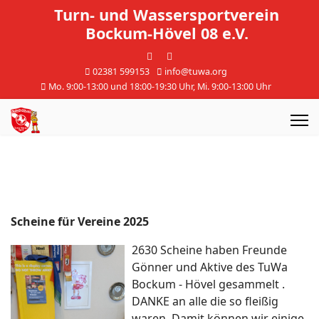
Turn- und Wassersportverein
Bockum-Hövel 08 e.V.
02381 599153
info@tuwa.org
Mo. 9:00-13:00 und 18:00-19:30 Uhr, Mi. 9:00-13:00 Uhr
Scheine für Vereine 2025
2630 Scheine haben Freunde
Gönner und Aktive des TuWa
Bockum - Hövel gesammelt .
DANKE an alle die so fleißig
waren. Damit können wir einige